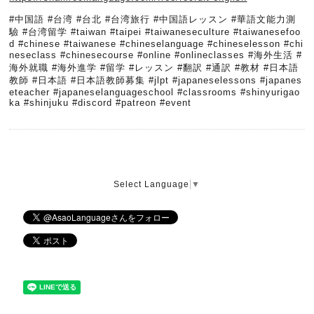
#中国語
#台湾
#台北
#台湾旅行
#中国語レッスン
#華語文能力測
驗
#台湾留学
#taiwan
#taipei
#taiwaneseculture
#taiwanesefoo
d
#chinese
#taiwanese
#chineselanguage
#chineselesson
#chi
neseclass
#chinesecourse
#online
#onlineclasses
#海外生活
#
海外就職
#海外進学
#留学
#レッスン
#翻訳
#通訳
#教材
#日本語
教師
#日本語
#日本語教師募集
#jlpt #japaneselessons #japanes
eteacher #japaneselanguageschool #classrooms #shinyurigao
ka #shinjuku #discord #patreon #event
Select Language
▼