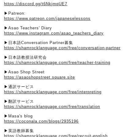
https://discord.gg/t6NkjmqUE7
▶︎Patreon:
https://www.patreon.com/japaneselessons
▶︎Asao Teachers' Diary
https://www.instagram.com/asao_teachers_diary
▶︎日本語Conversation Partner募集
https://shamrocklanguage.com/free/conversation-partner
▶︎日本語教授法研究会
https://shamrocklanguage.com/free/teacher-training
▶︎Asao Shop Street
https://asaoshopstreet.square.site
▶︎通訳サービス
https://shamrocklanguage.com/free/interpreting
▶︎翻訳サービス
https://shamrocklanguage.com/free/translation
▶︎Masa's blog
https://coconala.com/blogs/2935196
▶︎英語教師募集
https://shamrocklanguage.com/free/recruit-english