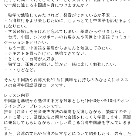
で一緒に通じる中国語を身につけませんか？
・独学で勉強してみたけれど、発音ができているか不安…。
・台湾旅行をより楽しむために、ちょっとでも中国語を話せるよう
になりたい。
・学習経験はあるけれど忘れてしまい、基礎からやり直したい。
・台湾、中国、シンガポールのお客さんや同僚と中国語でコミュニ
ケーションをとりたい。
・もう一度、中国語を基礎からきちんと勉強してみたい。
・テキストを買ったけど、勉強できてない。
・とにかく、台湾が大好き。
・独学は、孤独との戦い…誰かと一緒に楽しく勉強したい。
・・・などなど。
そんな中国語や台湾文化/生活に興味をお持ちのみなさんにオスス
メの台湾中国語基礎コースです。
レッスン内容:
中国語を基礎から勉強する方を対象とした1回60分×全10回のオン
ライングループレッスンです。
拼音（注音）や発音発声方法の基礎を反復しながら、繁体字のテキ
ストに沿って、基礎文法と簡単な会話をじっくり学習します。実際
に発音してもらいながら、正しい通じる台湾中国語を学んでいきま
す。
また、台湾の文化や台湾の日常などについて紹介したり、共有した