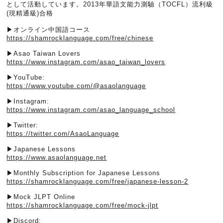
として活動しています。2013年華語文能力測驗（TOCFL）流利級
(現精通級)合格
▶︎オンライン中国語コース
https://shamrocklanguage.com/free/chinese
▶︎Asao Taiwan Lovers
https://www.instagram.com/asao_taiwan_lovers
▶︎YouTube:
https://www.youtube.com/@asaolanguage
▶︎Instagram:
https://www.instagram.com/asao_language_school
▶︎Twitter:
https://twitter.com/AsaoLanguage
▶︎Japanese Lessons
https://www.asaolanguage.net
▶︎Monthly Subscription for Japanese Lessons
https://shamrocklanguage.com/free/japanese-lesson-2
▶︎Mock JLPT Online
https://shamrocklanguage.com/free/mock-jlpt
▶︎Discord: