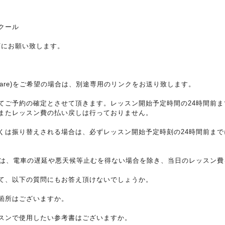
スクール
下にお願い致します。
uare)をご希望の場合は、別途専用のリンクをお送り致します。
てご予約の確定とさせて頂きます。レッスン開始予定時間の24時間前
またレッスン費の払い戻しは行っておりません。
り替えされる場合は、必ずレッスン開始予定時刻の24時間前までに、asao
合は、電車の遅延や悪天候等止むを得ない場合を除き、当日のレッスン
て、以下の質問にもお答え頂けないでしょうか。
箇所はございますか。
スンで使用したい参考書はございますか。