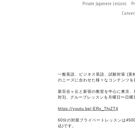
Private Japanese Lessons
P
Conver
一般英語、ビジネス英語、試験対策 (英検
のニーズに合わせた様々なコンテンツを
新百合ヶ丘と新宿の教室を中心に東京、神
対3)、グループレッスンを月曜日〜日曜日(祝
https://youtu.be/-ERx_ThiZT4
60分の対面プライベートレッスンは4500
込)です。