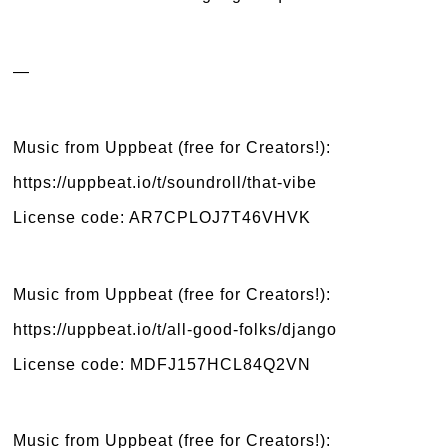
—
Music from Uppbeat (free for Creators!):
https://uppbeat.io/t/soundroll/that-vibe
License code: AR7CPLOJ7T46VHVK
Music from Uppbeat (free for Creators!):
https://uppbeat.io/t/all-good-folks/django
License code: MDFJ157HCL84Q2VN
Music from Uppbeat (free for Creators!):