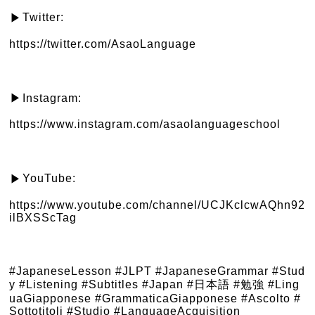
Twitter:
▶︎
https://twitter.com/AsaoLanguage
Instagram: 
▶︎
https://www.instagram.com/asaolanguageschool
YouTube:
▶︎
https://www.youtube.com/channel/UCJKclcwAQhn92
ilBXSScTag
#JapaneseLesson
#JLPT
#JapaneseGrammar
#Stud
y
#Listening
#Subtitles
#Japan
#日本語
#勉強
#Ling
uaGiapponese
#GrammaticaGiapponese
#Ascolto
#
Sottotitoli
#Studio
#LanguageAcquisition