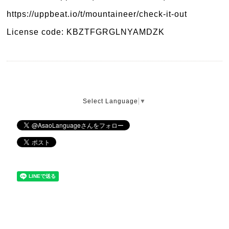
https://uppbeat.io/t/mountaineer/check-it-out
License code: KBZTFGRGLNYAMDZK
Select Language
▼