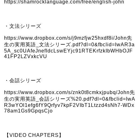
https://shamrocklanguage.com/free/english-john
・文法シリーズ
https://www.dropbox.com/s/j9mzfjw25hxdf8i/John先
生の実用英語_文法シリーズ.pdf?dl=0&fbclid=IwAR3a
5A_sc0UAfeJnefIdcLswEYjc91RTEKrfzkIbWHbOJF
41FP2LZVxkcVU
・会話シリーズ
https://www.dropbox.com/s/znk0t8cmkxjpubq/John先
生の実用英語_会話シリーズ%20.pdf?dl=0&fbclid=IwA
R3wYOl1efg6fY9Qrfyv7kpF2VIbT1Ltzzd4sNh7-WDx
78am1Gs9GpqsCjo
【VIDEO CHAPTERS】